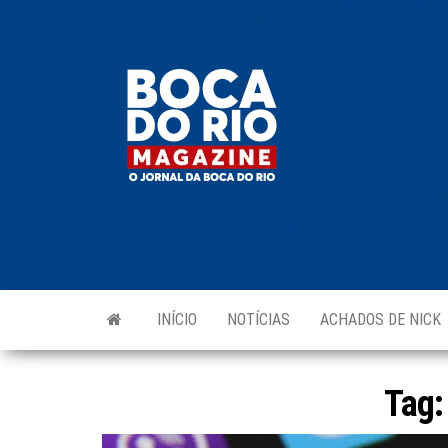
Skip
to
Boca do
O
the
jornal
Rio
da
content
Boca
Magazine
do Rio
e
região!
INÍCIO
NOTÍCIAS
ACHADOS DE NICK
Tag