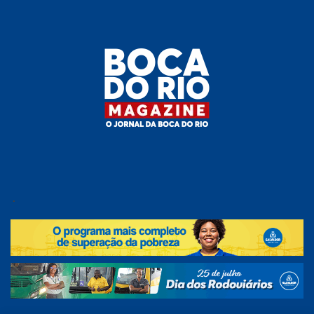
Skip
to
the
content
Boca do
O
jornal
.
Rio
da
Boca
Magazine
do Rio
e
região!