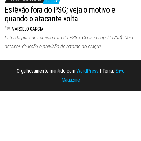
Off
Estêvão fora do PSG; veja o motivo e
quando o atacante volta
Por
MARCELO GARCIA
Entenda por que Estêvão fora do PSG x Chelsea hoje (11/03). Veja
detalhes da lesão e previsão de retorno do craque.
Orgulhosamente mantido com
WordPress
|
Tema:
Envo
Magazine