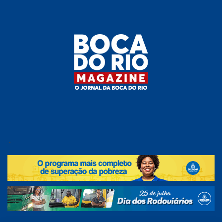
Skip
to
the
content
Boca do
O
jornal
.
Rio
da
Boca
Magazine
do Rio
e
região!