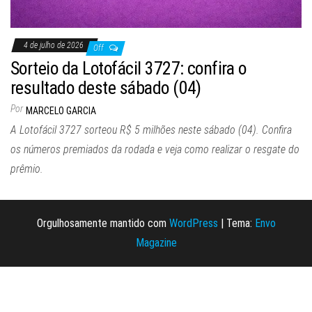
4 de julho de 2026
Off
Sorteio da Lotofácil 3727: confira o
resultado deste sábado (04)
Por
MARCELO GARCIA
A Lotofácil 3727 sorteou R$ 5 milhões neste sábado (04). Confira
os números premiados da rodada e veja como realizar o resgate do
prêmio.
Orgulhosamente mantido com
WordPress
|
Tema:
Envo
Magazine