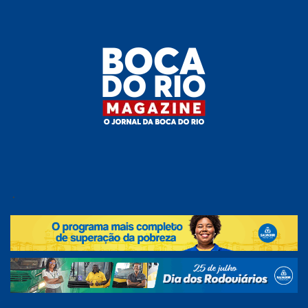
Skip
to
the
content
Boca do
O
jornal
.
Rio
da
Boca
Magazine
do Rio
e
região!