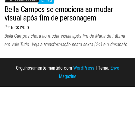
Off
Bella Campos se emociona ao mudar
visual após fim de personagem
Por
NICK LYRIO
Bella Campos chora ao mudar visual após fim de Maria de Fátima
em Vale Tudo. Veja a transformação nesta sexta (24) e o desabafo.
Orgulhosamente mantido com
WordPress
|
Tema:
Envo
Magazine