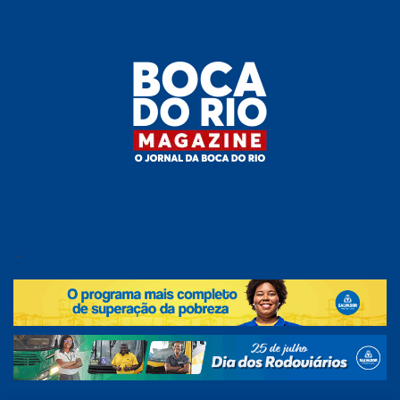
Skip
to
the
content
Boca do
O
jornal
.
Rio
da
Boca
Magazine
do Rio
e
região!