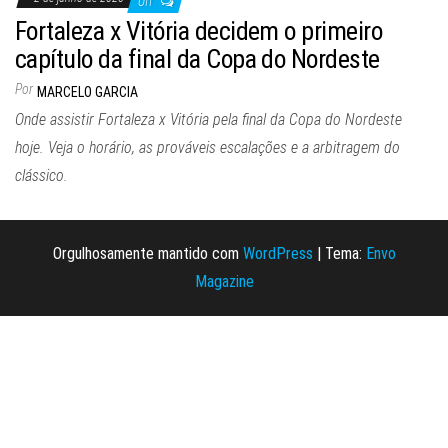
Off
Fortaleza x Vitória decidem o primeiro
capítulo da final da Copa do Nordeste
Por
MARCELO GARCIA
Onde assistir Fortaleza x Vitória pela final da Copa do Nordeste
hoje. Veja o horário, as prováveis escalações e a arbitragem do
clássico.
Orgulhosamente mantido com
WordPress
|
Tema:
Envo
Magazine