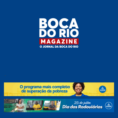
Skip
to
the
content
Boca do
O
jornal
.
Rio
da
Boca
Magazine
do Rio
e
região!