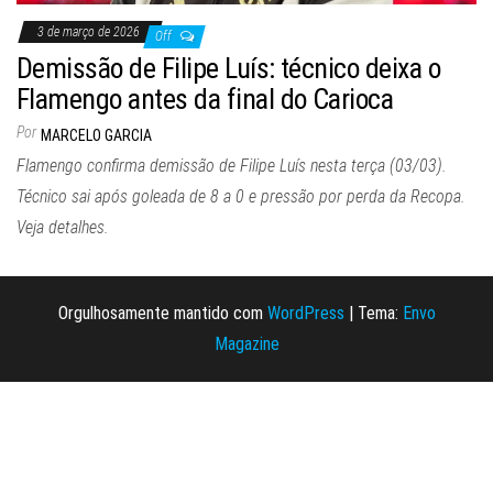
3 de março de 2026
Off
Demissão de Filipe Luís: técnico deixa o
Flamengo antes da final do Carioca
Por
MARCELO GARCIA
Flamengo confirma demissão de Filipe Luís nesta terça (03/03).
Técnico sai após goleada de 8 a 0 e pressão por perda da Recopa.
Veja detalhes.
Orgulhosamente mantido com
WordPress
|
Tema:
Envo
Magazine