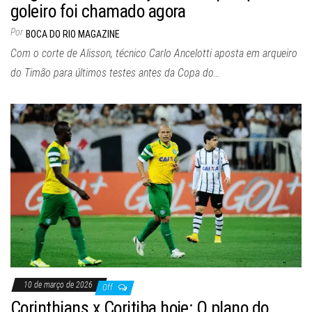
goleiro foi chamado agora
Por
BOCA DO RIO MAGAZINE
Com o corte de Alisson, técnico Carlo Ancelotti aposta em arqueiro
do Timão para últimos testes antes da Copa do…
10 de março de 2026
Off
Corinthians x Coritiba hoje: O plano do