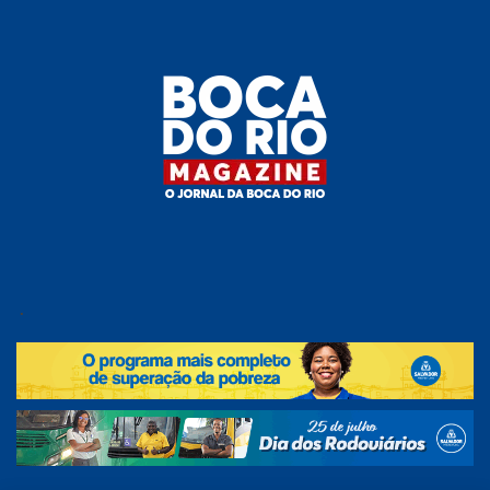
Skip
to
the
content
Boca do
O
jornal
.
Rio
da
Boca
Magazine
do Rio
e
região!