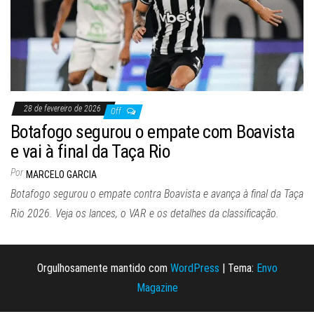
28 de fevereiro de 2026
Off
Botafogo segurou o empate com Boavista
e vai à final da Taça Rio
Por
MARCELO GARCIA
Botafogo segurou o empate contra Boavista e avança à final da Taça
Rio 2026. Veja os lances, o VAR e os detalhes da classificação.
Orgulhosamente mantido com
WordPress
|
Tema:
Envo
Magazine