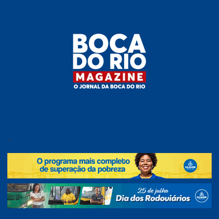
Skip
to
the
content
Boca do
O
jornal
.
Rio
da
Boca
Magazine
do Rio
e
região!