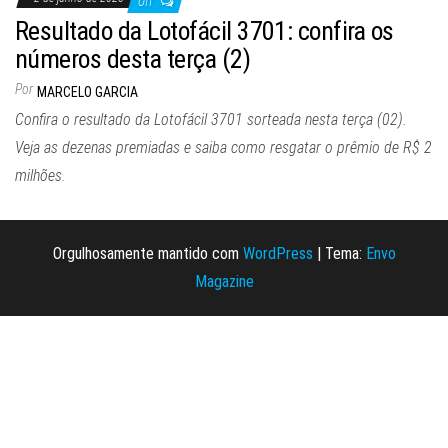
Off
Resultado da Lotofácil 3701: confira os
números desta terça (2)
Por
MARCELO GARCIA
Confira o resultado da Lotofácil 3701 sorteada nesta terça (02).
Veja as dezenas premiadas e saiba como resgatar o prêmio de R$ 2
milhões.
Orgulhosamente mantido com
WordPress
|
Tema:
Envo
Magazine