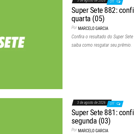
5 de agosto de 2026
Off
Super Sete 882: conf
quarta (05)
Por
MARCELO GARCIA
Confira o resultado do Super Sete
saiba como resgatar seu prêmio.
3 de agosto de 2026
Off
Super Sete 881: conf
segunda (03)
Por
MARCELO GARCIA