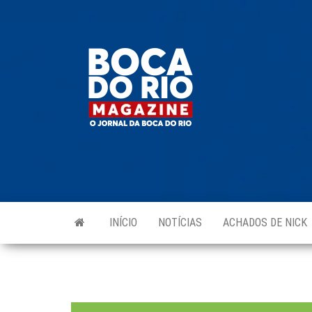
Skip
to
Boca do
O
the
jornal
Rio
da
content
Boca
Magazine
do Rio
e
região!
INÍCIO
NOTÍCIAS
ACHADOS DE NICK