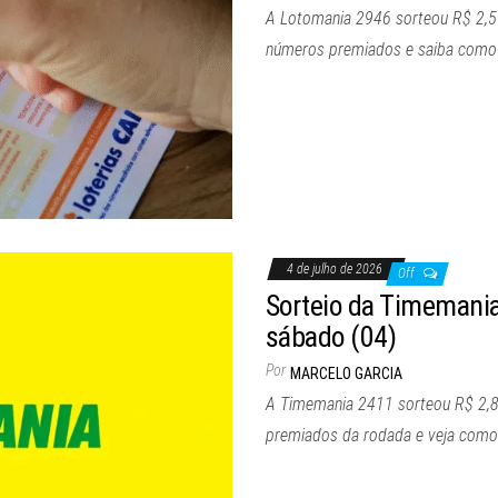
A Lotomania 2946 sorteou R$ 2,5 m
números premiados e saiba como r
4 de julho de 2026
Off
Sorteio da Timemania
sábado (04)
Por
MARCELO GARCIA
A Timemania 2411 sorteou R$ 2,8
premiados da rodada e veja como 