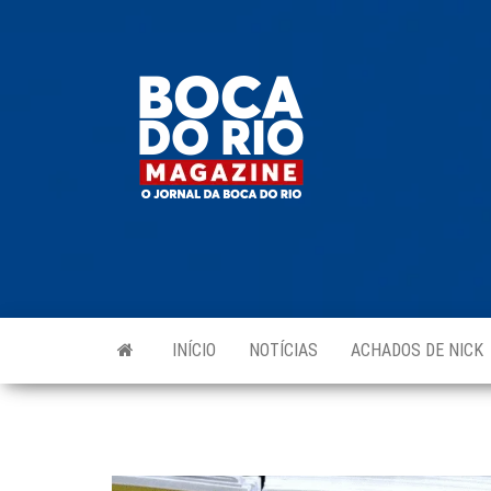
Skip
to
Boca do
O
the
jornal
Rio
da
content
Boca
Magazine
do Rio
e
região!
INÍCIO
NOTÍCIAS
ACHADOS DE NICK