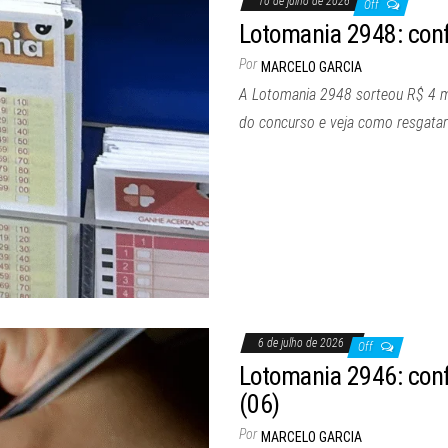
10 de julho de 2026
Off
Lotomania 2948: confi
Por
MARCELO GARCIA
A Lotomania 2948 sorteou R$ 4 milh
do concurso e veja como resgatar
6 de julho de 2026
Off
Lotomania 2946: confi
(06)
Por
MARCELO GARCIA