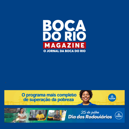
Skip
to
the
content
Boca do
O
jornal
.
Rio
da
Boca
Magazine
do Rio
e
região!