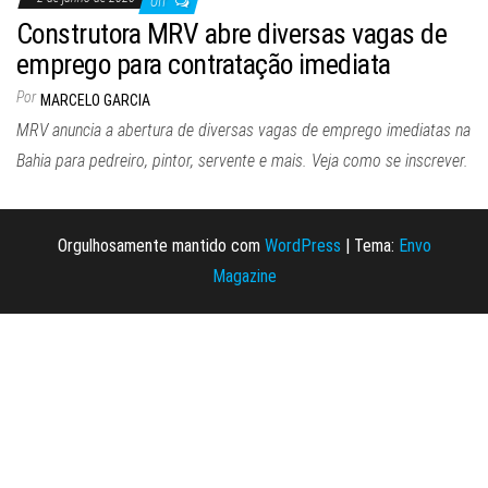
Off
Construtora MRV abre diversas vagas de
emprego para contratação imediata
Por
MARCELO GARCIA
MRV anuncia a abertura de diversas vagas de emprego imediatas na
Bahia para pedreiro, pintor, servente e mais. Veja como se inscrever.
Orgulhosamente mantido com
WordPress
|
Tema:
Envo
Magazine