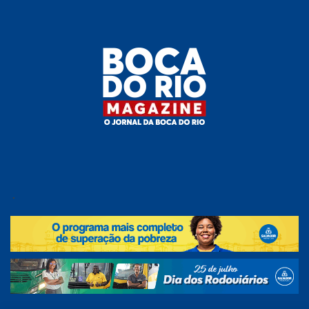
Skip
to
the
content
Boca do
O
jornal
.
Rio
da
Boca
Magazine
do Rio
e
região!