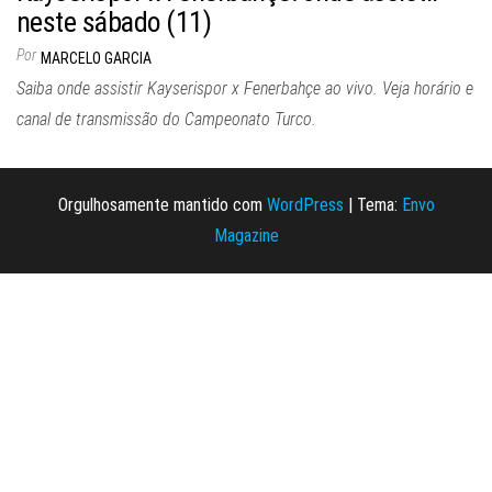
neste sábado (11)
Por
MARCELO GARCIA
Saiba onde assistir Kayserispor x Fenerbahçe ao vivo. Veja horário e
canal de transmissão do Campeonato Turco.
Orgulhosamente mantido com
WordPress
|
Tema:
Envo
Magazine