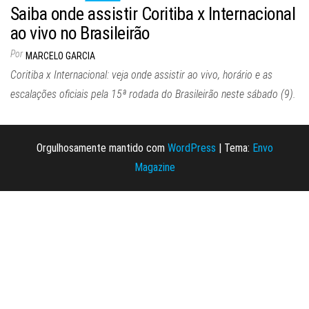
Saiba onde assistir Coritiba x Internacional
ao vivo no Brasileirão
Por
MARCELO GARCIA
Coritiba x Internacional: veja onde assistir ao vivo, horário e as
escalações oficiais pela 15ª rodada do Brasileirão neste sábado (9).
Orgulhosamente mantido com
WordPress
|
Tema:
Envo
Magazine