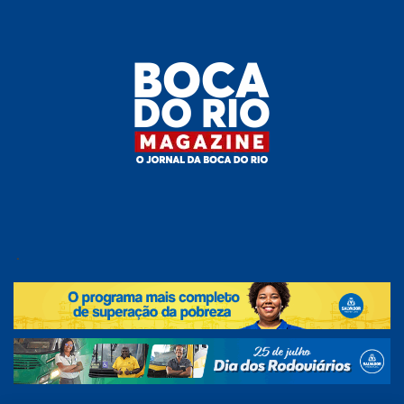
Skip
to
the
content
Boca do
O
jornal
.
Rio
da
Boca
Magazine
do Rio
e
região!