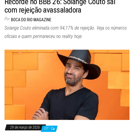
Recorde no BBB 26: Solange Couto sai
com rejeição avassaladora
Por
BOCA DO RIO MAGAZINE
Solange Couto eliminada com 94,17% de rejeição. Veja os números
oficiais e quem permaneceu no reality hoje.
29 de março de 2026
Off