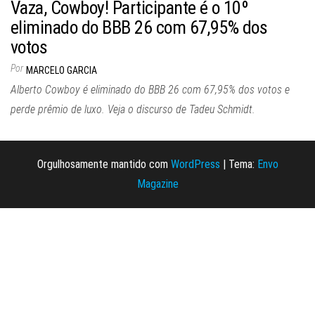
Vaza, Cowboy! Participante é o 10º
eliminado do BBB 26 com 67,95% dos
votos
Por
MARCELO GARCIA
Alberto Cowboy é eliminado do BBB 26 com 67,95% dos votos e
perde prêmio de luxo. Veja o discurso de Tadeu Schmidt.
Orgulhosamente mantido com
WordPress
|
Tema:
Envo
Magazine