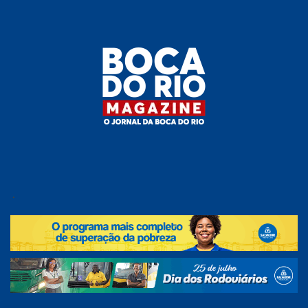
Skip
to
the
content
Boca do
O
jornal
.
Rio
da
Boca
Magazine
do Rio
e
região!