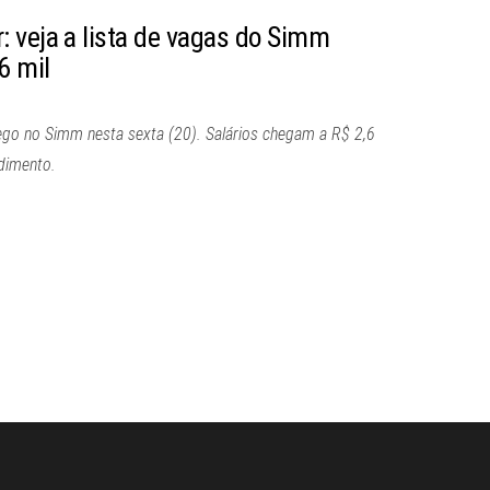
 veja a lista de vagas do Simm
6 mil
go no Simm nesta sexta (20). Salários chegam a R$ 2,6
dimento.