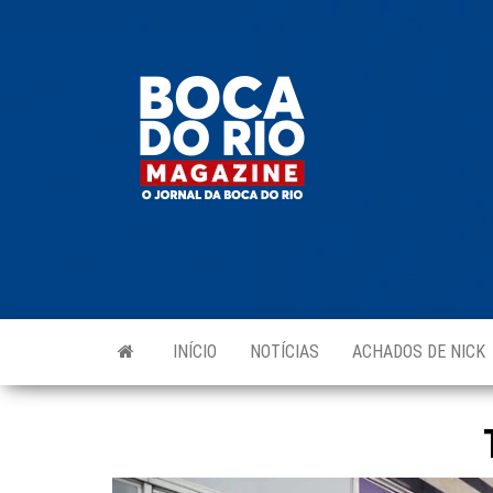
Skip
to
Boca do
O
the
jornal
Rio
da
content
Boca
Magazine
do Rio
e
região!
INÍCIO
NOTÍCIAS
ACHADOS DE NICK