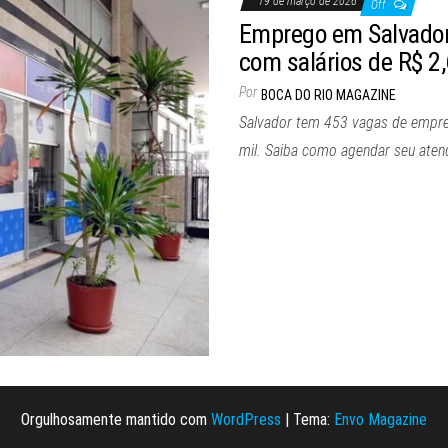
19 de março de 2026
Off
Emprego em Salvador:
com salários de R$ 2,
Por
BOCA DO RIO MAGAZINE
Salvador tem 453 vagas de empre
mil. Saiba como agendar seu aten
Orgulhosamente mantido com
WordPress
|
Tema:
Envo Magazine