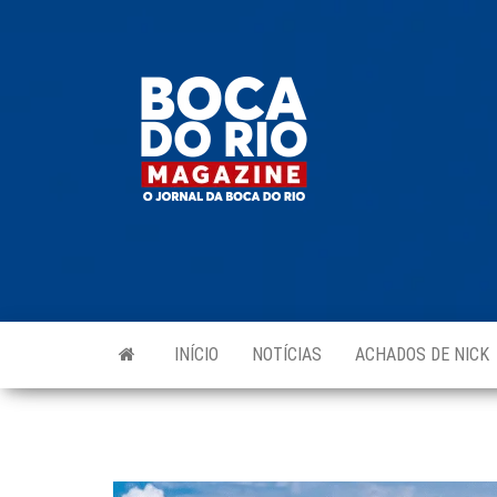
Skip
to
Boca do
O
the
jornal
Rio
da
content
Boca
Magazine
do Rio
e
região!
INÍCIO
NOTÍCIAS
ACHADOS DE NICK