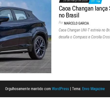
26 de março de 2026
Off
Caoa Changan lança 
no Brasil
Por
MARCELO GARCIA
Caoa Changan UNI-T estreia no Br
desafia o Compass e Corolla Cros
Orgulhosamente mantido com
WordPress
|
Tema:
Envo Magazine