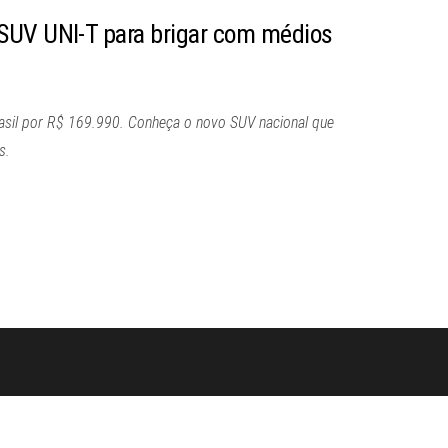
SUV UNI-T para brigar com médios
asil por R$ 169.990. Conheça o novo SUV nacional que
s.