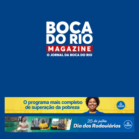
Skip
to
the
content
Boca do
O
jornal
.
Rio
da
Boca
Magazine
do Rio
e
região!