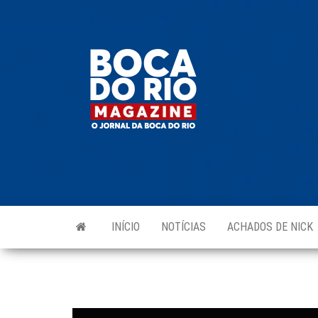
Skip
to
Boca do
O
the
jornal
Rio
da
content
Boca
Magazine
do Rio
e
região!
INÍCIO
NOTÍCIAS
ACHADOS DE NICK