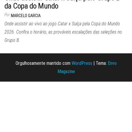
da Copa do Mundo
Por
MARCELO GARCIA
Onde assistir ao vivo ao jogo Catar x Suíça pela Copa do Mundo
2026. Confira o horário, as prováveis escalações das seleções no
Grupo B.
Orgulhosamente mantido com
WordPress
|
Tema:
Envo
Magazine