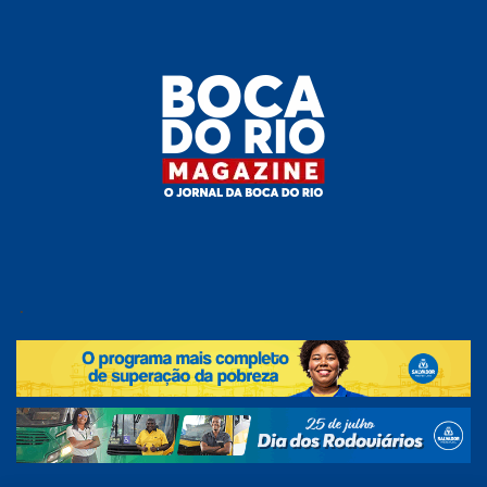
Skip
to
the
content
Boca do
O
jornal
.
Rio
da
Boca
Magazine
do Rio
e
região!