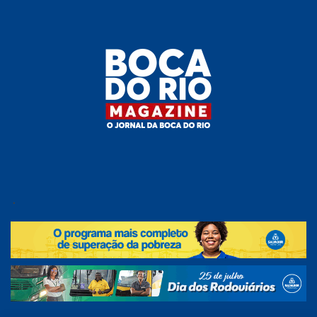
Skip
to
the
content
Boca do
O
jornal
.
Rio
da
Boca
Magazine
do Rio
e
região!