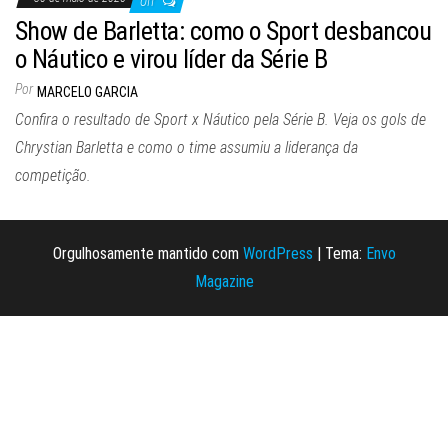
Off
Show de Barletta: como o Sport desbancou
o Náutico e virou líder da Série B
Por
MARCELO GARCIA
Confira o resultado de Sport x Náutico pela Série B. Veja os gols de
Chrystian Barletta e como o time assumiu a liderança da
competição.
Orgulhosamente mantido com
WordPress
|
Tema:
Envo
Magazine