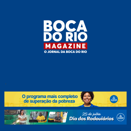
Skip
to
the
content
Boca do
O
jornal
.
Rio
da
Boca
Magazine
do Rio
e
região!