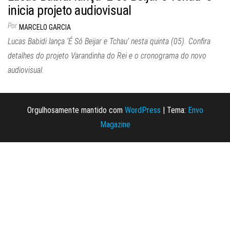
inicia projeto audiovisual
Por
MARCELO GARCIA
Lucas Babidi lança ‘É Só Beijar e Tchau’ nesta quinta (05). Confira
detalhes do projeto Varandinha do Rei e o cronograma do novo
audiovisual.
Orgulhosamente mantido com
WordPress
|
Tema:
Envo
Magazine