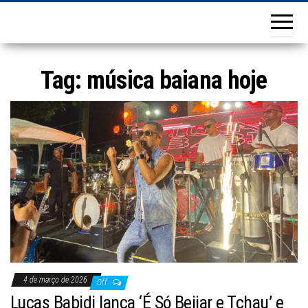
Tag:
música baiana hoje
4 de março de 2026
Off
Lucas Babidi lança ‘É Só Beijar e Tchau’ e