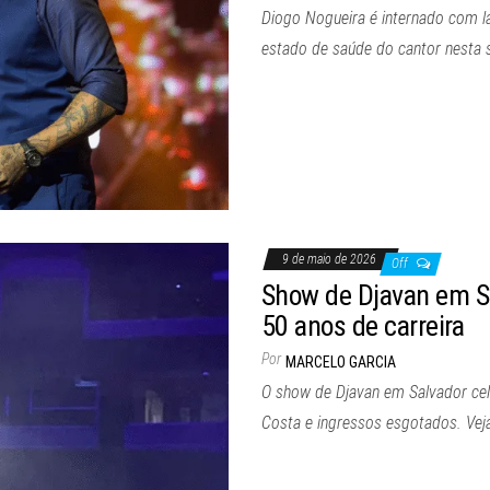
Diogo Nogueira é internado com la
estado de saúde do cantor nesta 
9 de maio de 2026
Off
Show de Djavan em Sa
50 anos de carreira
Por
MARCELO GARCIA
O show de Djavan em Salvador cel
Costa e ingressos esgotados. Veja