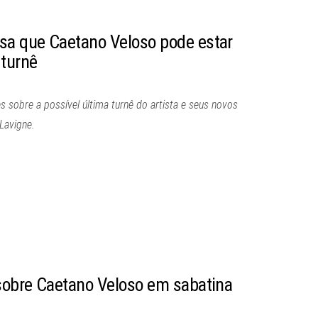
sa que Caetano Veloso pode estar
 turnê
s sobre a possível última turnê do artista e seus novos
Lavigne.
 sobre Caetano Veloso em sabatina