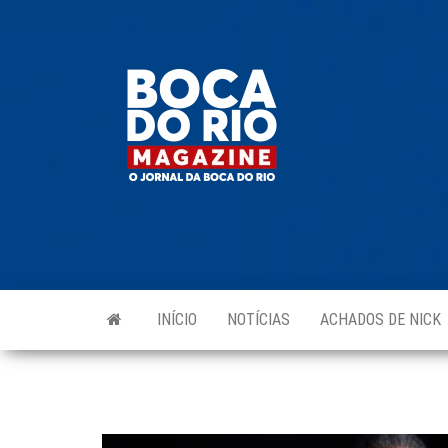
Skip
to
Boca do
O
the
jornal
Rio
da
content
Boca
Magazine
do Rio
e
região!
INÍCIO
NOTÍCIAS
ACHADOS DE NICK