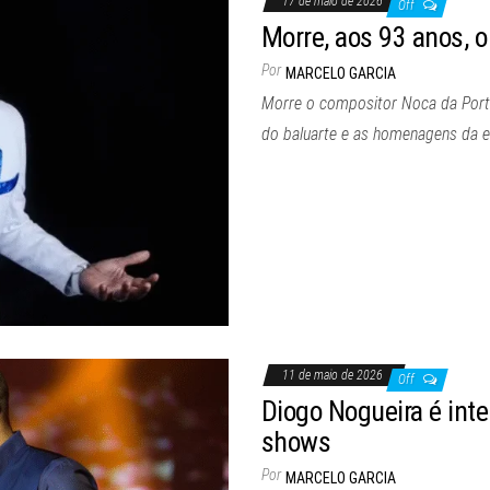
17 de maio de 2026
Off
Morre, aos 93 anos, 
Por
MARCELO GARCIA
Morre o compositor Noca da Portel
do baluarte e as homenagens da 
11 de maio de 2026
Off
Diogo Nogueira é int
shows
Por
MARCELO GARCIA