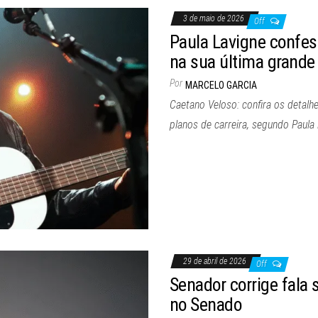
3 de maio de 2026
Off
Paula Lavigne confes
na sua última grande
Por
MARCELO GARCIA
Caetano Veloso: confira os detalhe
planos de carreira, segundo Paula 
29 de abril de 2026
Off
Senador corrige fala
no Senado