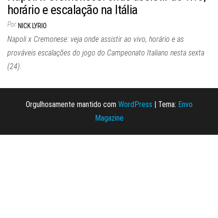
horário e escalação na Itália
Por
NICK LYRIO
Napoli x Cremonese: veja onde assistir ao vivo, horário e as
prováveis escalações do jogo do Campeonato Italiano nesta sexta
(24).
Orgulhosamente mantido com
WordPress
|
Tema:
Envo
Magazine