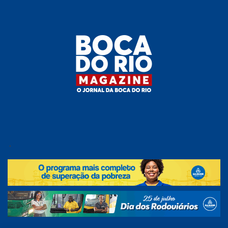
Skip
to
the
content
Boca do
O
jornal
.
Rio
da
Boca
Magazine
do Rio
e
região!