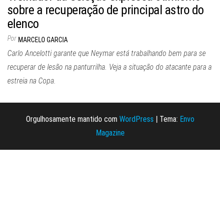
sobre a recuperação de principal astro do
elenco
Por
MARCELO GARCIA
Carlo Ancelotti garante que Neymar está trabalhando bem para se
recuperar de lesão na panturrilha. Veja a situação do atacante para a
estreia na Copa.
Orgulhosamente mantido com
WordPress
|
Tema:
Envo
Magazine