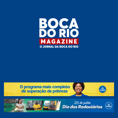
Skip
to
the
content
Boca do
O
jornal
.
Rio
da
Boca
Magazine
do Rio
e
região!