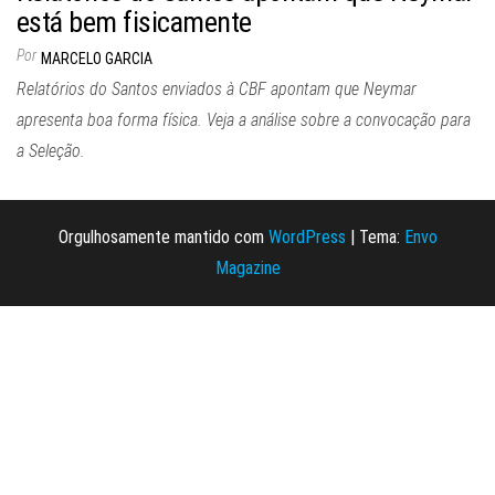
está bem fisicamente
Por
MARCELO GARCIA
Relatórios do Santos enviados à CBF apontam que Neymar
apresenta boa forma física. Veja a análise sobre a convocação para
a Seleção.
Orgulhosamente mantido com
WordPress
|
Tema:
Envo
Magazine