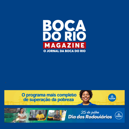
Skip
to
the
content
Boca do
O
jornal
.
Rio
da
Boca
Magazine
do Rio
e
região!