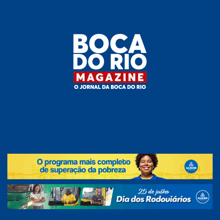
Skip
to
the
content
Boca do
O
jornal
.
Rio
da
Boca
Magazine
do Rio
e
região!