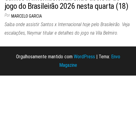
jogo do Brasileirão 2026 nesta quarta (18)
Por
MARCELO GARCIA
Saiba onde assistir Santos x Internacional hoje pelo Brasileirão. Veja
escalações, Neymar titular e detalhes do jogo na Vila Belmiro.
Orgulhosamente mantido com
WordPress
|
Tema:
Envo
Magazine