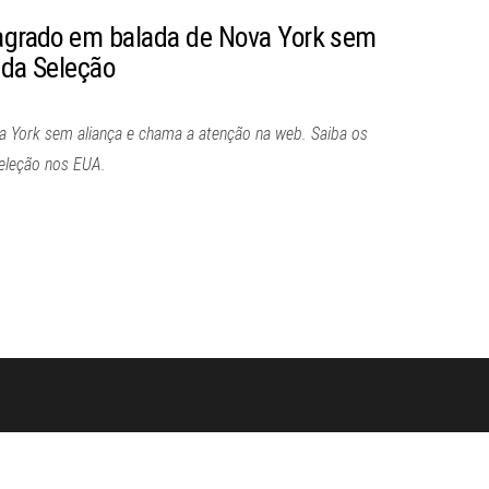
lagrado em balada de Nova York sem
 da Seleção
 York sem aliança e chama a atenção na web. Saiba os
Seleção nos EUA.