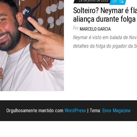
28 de junho de 2026
Off
Solteiro? Neymar é f
aliança durante folga
Por
MARCELO GARCIA
Neymar é visto em balada de Nova
detalhes da folga do jogador da 
Orgulhosamente mantido com
WordPress
|
Tema:
Envo Magazine