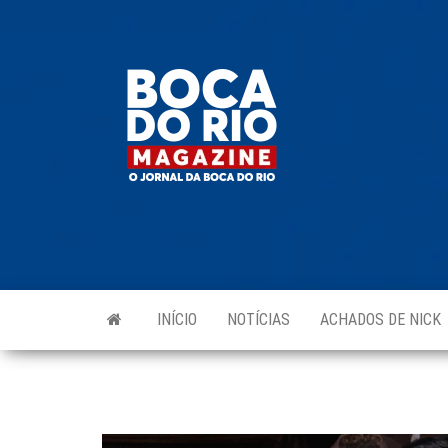
Skip
to
Boca do
O
the
jornal
Rio
da
content
Boca
Magazine
do Rio
e
região!
INÍCIO
NOTÍCIAS
ACHADOS DE NICK