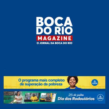
Skip
to
the
content
Boca do
O
jornal
.
Rio
da
Boca
Magazine
do Rio
e
região!