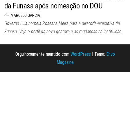
da Funasa após nomeação no DOU
Por
MARCELO GARCIA
Governo Lula nomeia Roseana Meira para a diretoria-executiva da
Funasa. Veja o perfil da nova gestora e as mudanças na instituição.
Orgulhosamente mantido com
WordPress
|
Tema:
Envo
Magazine