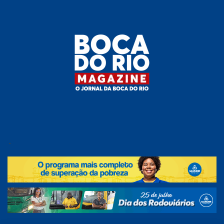
Skip
to
the
content
Boca do
O
jornal
.
Rio
da
Boca
Magazine
do Rio
e
região!