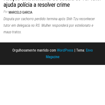
ajuda polícia a resolver crime
Por
MARCELO GARCIA
Disputa por cachorro perdido termina após Shih Tzu reconhecer
tutor em delegacia no RS. Mulher responderá por estelionato e
maus-tratos.
Orgulhosamente mantido com
WordPress
|
Tema:
Envo
Magazine