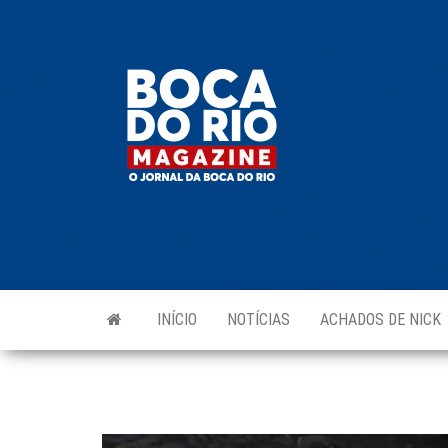
Skip
to
Boca do
O
the
jornal
Rio
da
content
Boca
Magazine
do Rio
e
região!
INÍCIO
NOTÍCIAS
ACHADOS DE NICK