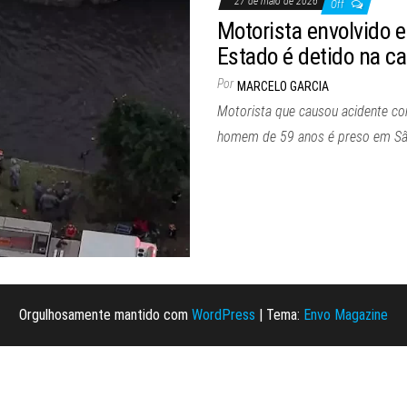
27 de maio de 2026
Off
Motorista envolvido e
Estado é detido na ca
Por
MARCELO GARCIA
Motorista que causou acidente c
homem de 59 anos é preso em Sã
Orgulhosamente mantido com
WordPress
|
Tema:
Envo Magazine