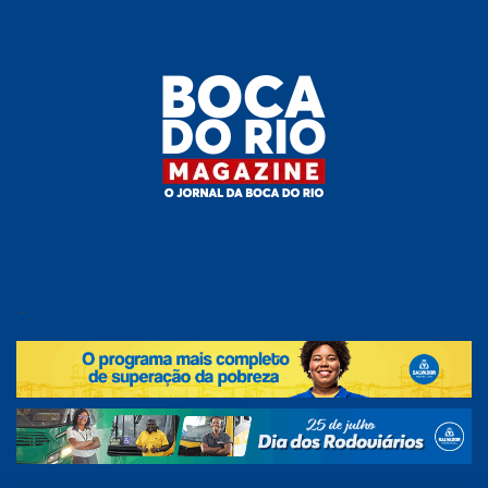
Skip
to
the
content
Boca do
O
jornal
.
Rio
da
Boca
Magazine
do Rio
e
região!