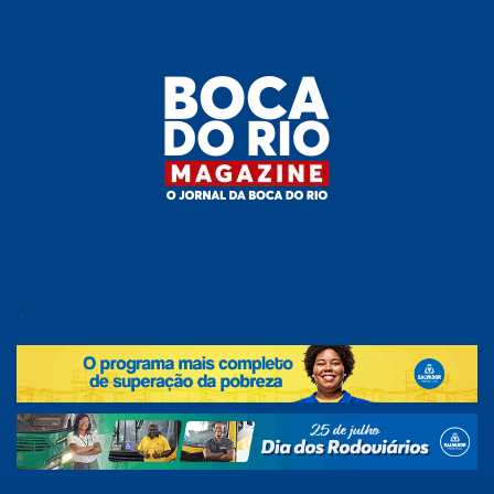
Skip
to
the
content
Boca do
O
jornal
.
Rio
da
Boca
Magazine
do Rio
e
região!