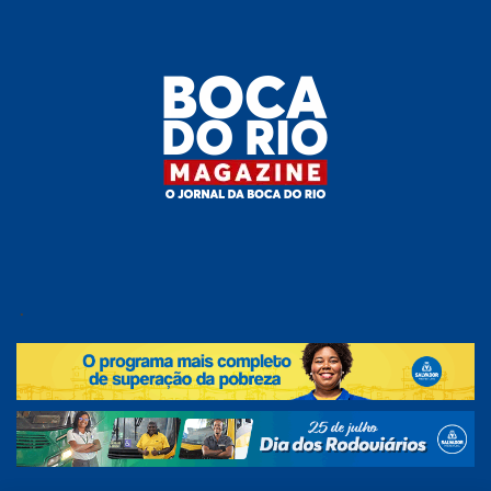
Skip
to
the
content
Boca do
O
jornal
.
Rio
da
Boca
Magazine
do Rio
e
região!