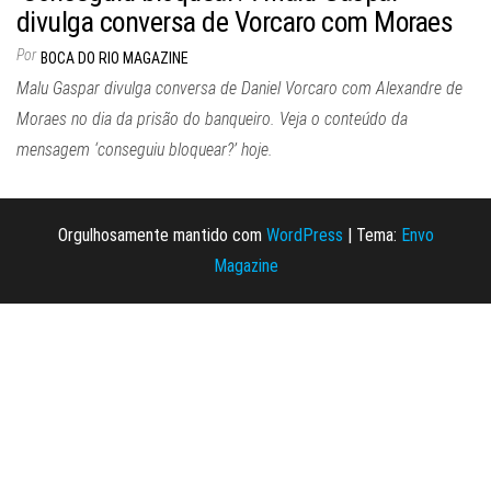
divulga conversa de Vorcaro com Moraes
Por
BOCA DO RIO MAGAZINE
Malu Gaspar divulga conversa de Daniel Vorcaro com Alexandre de
Moraes no dia da prisão do banqueiro. Veja o conteúdo da
mensagem ‘conseguiu bloquear?’ hoje.
Orgulhosamente mantido com
WordPress
|
Tema:
Envo
Magazine