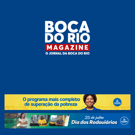
Skip
to
the
content
Boca do
O
jornal
.
Rio
da
Boca
Magazine
do Rio
e
região!