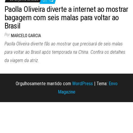
Off
Paolla Oliveira diverte a internet ao mostrar
bagagem com seis malas para voltar ao
Brasil
Por
MARCELO GARCIA
Paolla Oliveira diverte fãs ao mostrar que precisará de seis malas
para voltar ao Brasil após temporada na China. Confira os detalhes
da viagem da atriz.
Orgulhosamente mantido com
WordPress
|
Tema:
Envo
Magazine