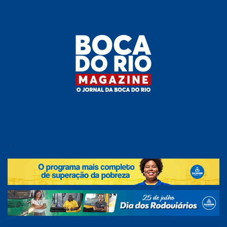
Skip
to
the
content
Boca do
O
jornal
.
Rio
da
Boca
Magazine
do Rio
e
região!