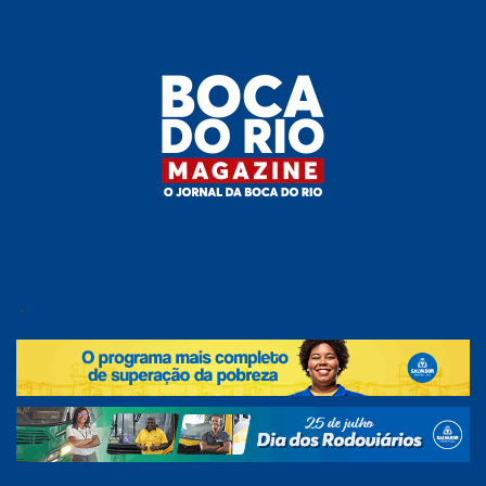
Skip
to
the
content
Boca do
O
jornal
.
Rio
da
Boca
Magazine
do Rio
e
região!