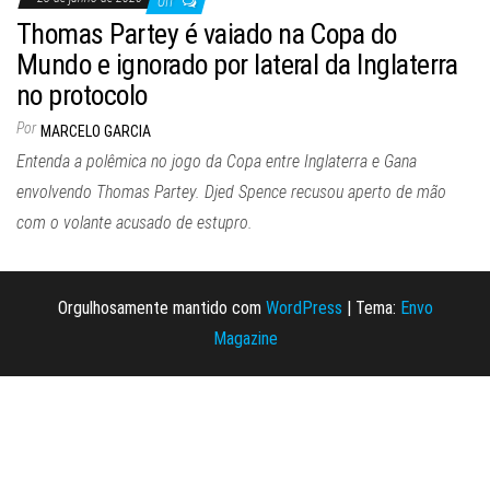
Off
Thomas Partey é vaiado na Copa do
Mundo e ignorado por lateral da Inglaterra
no protocolo
Por
MARCELO GARCIA
Entenda a polêmica no jogo da Copa entre Inglaterra e Gana
envolvendo Thomas Partey. Djed Spence recusou aperto de mão
com o volante acusado de estupro.
Orgulhosamente mantido com
WordPress
|
Tema:
Envo
Magazine