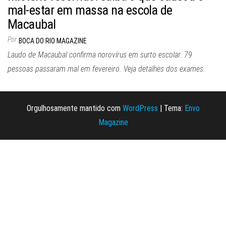
mal-estar em massa na escola de
Macaubal
Por
BOCA DO RIO MAGAZINE
Laudo de Macaubal confirma norovírus em surto escolar. 79
pessoas passaram mal em fevereiro. Veja detalhes dos exames.
Orgulhosamente mantido com
WordPress
|
Tema:
Envo
Magazine