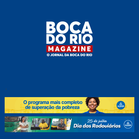
Skip
to
the
content
Boca do
O
jornal
.
Rio
da
Boca
Magazine
do Rio
e
região!