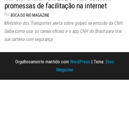
promessas de facilitação na internet
Por
BOCA DO RIO MAGAZINE
Ministério dos Transportes alerta sobre golpes na emissão da CNH.
Saiba como usar os canais oficiais e o app CNH do Brasil para tirar
sua carteira com segurança.
Orgulhosamente mantido com
WordPress
|
Tema:
Envo
Magazine