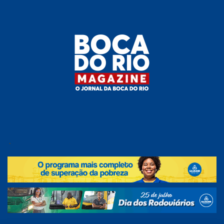
Skip
to
the
content
Boca do
O
jornal
.
Rio
da
Boca
Magazine
do Rio
e
região!