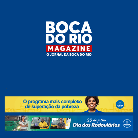
Skip
to
the
content
Boca do
O
jornal
.
Rio
da
Boca
Magazine
do Rio
e
região!