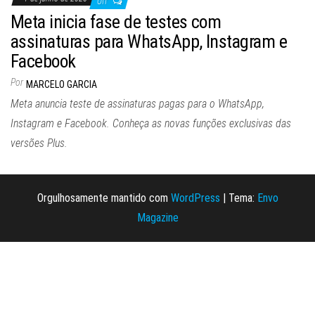
Off
Meta inicia fase de testes com
assinaturas para WhatsApp, Instagram e
Facebook
Por
MARCELO GARCIA
Meta anuncia teste de assinaturas pagas para o WhatsApp,
Instagram e Facebook. Conheça as novas funções exclusivas das
versões Plus.
Orgulhosamente mantido com
WordPress
|
Tema:
Envo
Magazine