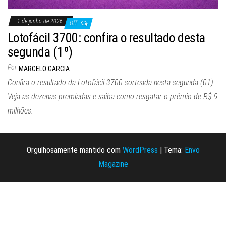
1 de junho de 2026
Off
Lotofácil 3700: confira o resultado desta
segunda (1º)
Por
MARCELO GARCIA
Confira o resultado da Lotofácil 3700 sorteada nesta segunda (01).
Veja as dezenas premiadas e saiba como resgatar o prêmio de R$ 9
milhões.
Orgulhosamente mantido com
WordPress
|
Tema:
Envo
Magazine