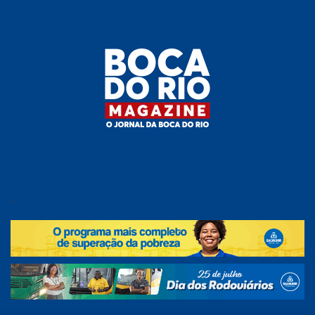
Skip
to
the
content
Boca do
O
jornal
.
Rio
da
Boca
Magazine
do Rio
e
região!