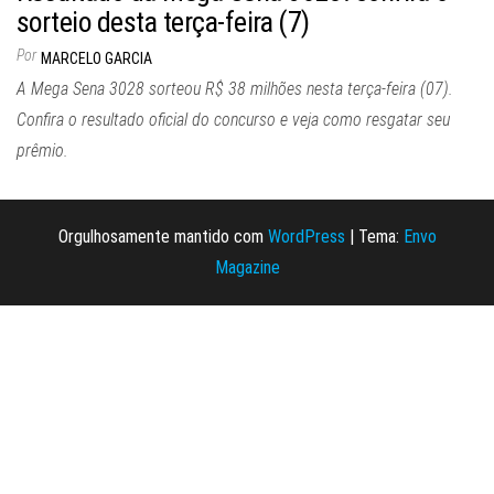
sorteio desta terça-feira (7)
Por
MARCELO GARCIA
A Mega Sena 3028 sorteou R$ 38 milhões nesta terça-feira (07).
Confira o resultado oficial do concurso e veja como resgatar seu
prêmio.
Orgulhosamente mantido com
WordPress
|
Tema:
Envo
Magazine