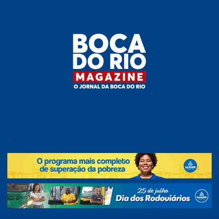
Skip
to
the
content
Boca do
O
jornal
.
Rio
da
Boca
Magazine
do Rio
e
região!