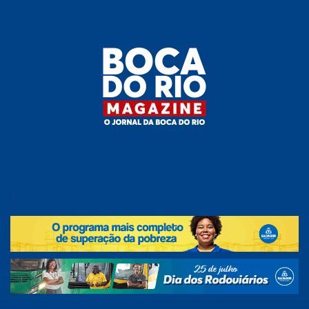
Skip
to
the
content
Boca do
O
jornal
.
Rio
da
Boca
Magazine
do Rio
e
região!