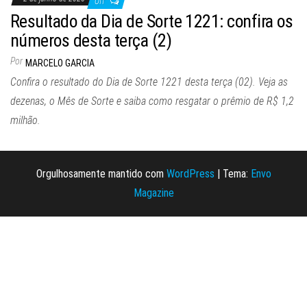
Off
Resultado da Dia de Sorte 1221: confira os
números desta terça (2)
Por
MARCELO GARCIA
Confira o resultado do Dia de Sorte 1221 desta terça (02). Veja as
dezenas, o Mês de Sorte e saiba como resgatar o prêmio de R$ 1,2
milhão.
Orgulhosamente mantido com
WordPress
|
Tema:
Envo
Magazine