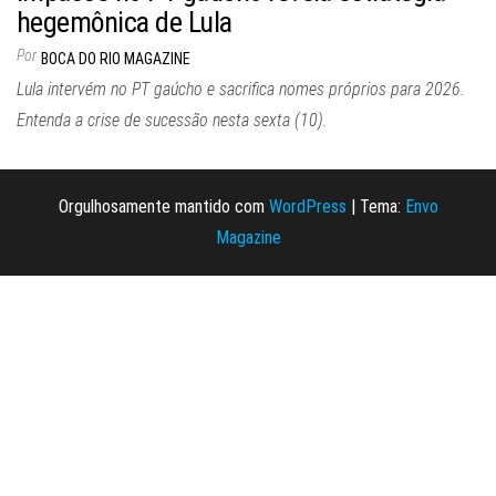
hegemônica de Lula
Por
BOCA DO RIO MAGAZINE
Lula intervém no PT gaúcho e sacrifica nomes próprios para 2026.
Entenda a crise de sucessão nesta sexta (10).
Orgulhosamente mantido com
WordPress
|
Tema:
Envo
Magazine