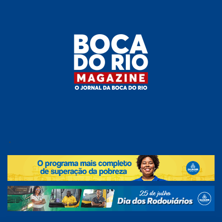
Skip
to
the
content
Boca do
O
jornal
.
Rio
da
Boca
Magazine
do Rio
e
região!