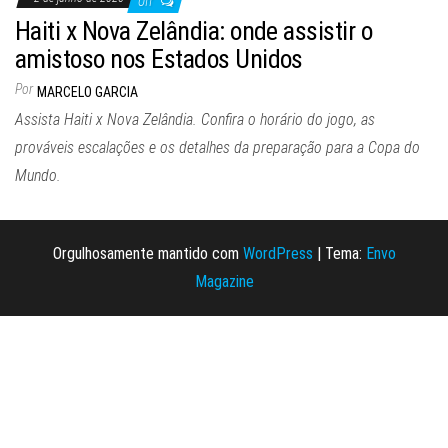
Off
Haiti x Nova Zelândia: onde assistir o
amistoso nos Estados Unidos
Por
MARCELO GARCIA
Assista Haiti x Nova Zelândia. Confira o horário do jogo, as
prováveis escalações e os detalhes da preparação para a Copa do
Mundo.
Orgulhosamente mantido com
WordPress
|
Tema:
Envo
Magazine