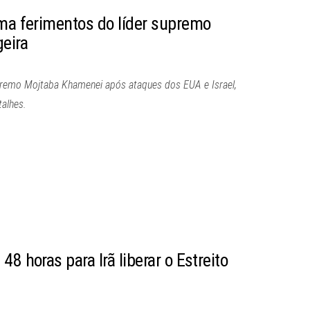
rma ferimentos do líder supremo
geira
upremo Mojtaba Khamenei após ataques dos EUA e Israel,
alhes.
8 horas para Irã liberar o Estreito