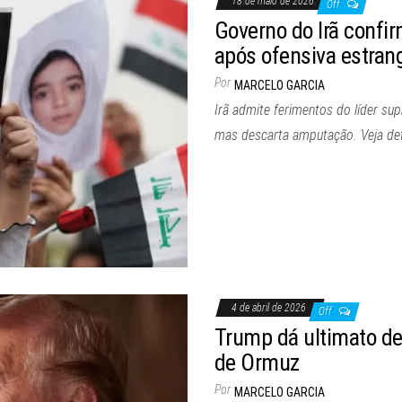
18 de maio de 2026
Off
Governo do Irã confi
após ofensiva estran
Por
MARCELO GARCIA
Irã admite ferimentos do líder s
mas descarta amputação. Veja det
4 de abril de 2026
Off
Trump dá ultimato de 4
de Ormuz
Por
MARCELO GARCIA