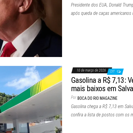
Presidente dos EUA, Donald Trump
após queda de caças americanos n
10 de março de 2026
Off
Gasolina a R$ 7,13: V
mais baixos em Salv
Por
BOCA DO RIO MAGAZINE
Gasolina chega a R$ 7,13 em Salv
confira a lista de postos com os 