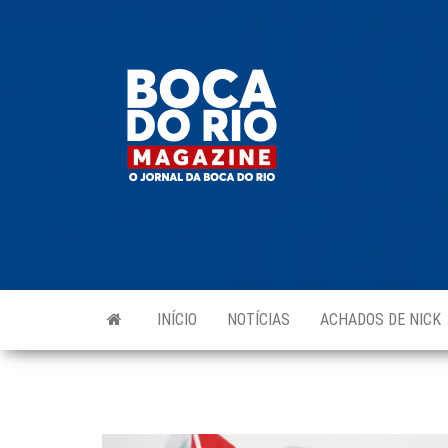
Skip
to
Boca do
O
the
jornal
Rio
da
content
Boca
Magazine
do Rio
e
região!
INÍCIO
NOTÍCIAS
ACHADOS DE NICK