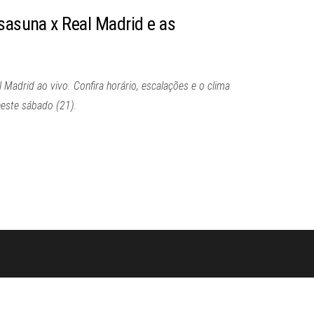
Osasuna x Real Madrid e as
 Madrid ao vivo. Confira horário, escalações e o clima
neste sábado (21).