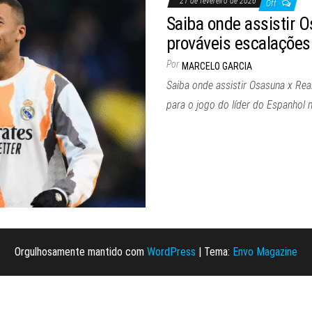
21 de fevereiro de 2026
Off
Saiba onde assistir 
prováveis escalações
Por
MARCELO GARCIA
Saiba onde assistir Osasuna x Real
para o jogo do líder do Espanhol 
Orgulhosamente mantido com
WordPress
|
Tema:
Envo Magazine