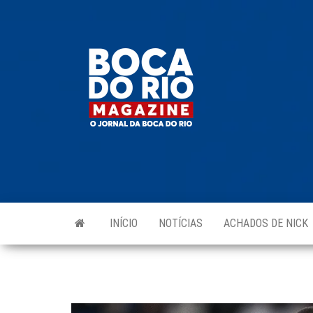
Skip
to
Boca do
O
the
jornal
Rio
da
content
Boca
Magazine
do Rio
e
região!
INÍCIO
NOTÍCIAS
ACHADOS DE NICK