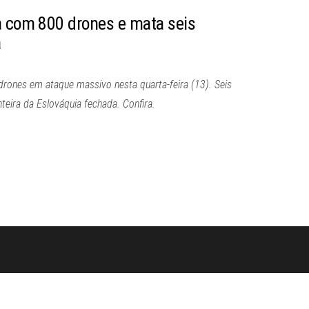
a com 800 drones e mata seis
a
drones em ataque massivo nesta quarta-feira (13). Seis
teira da Eslováquia fechada. Confira.