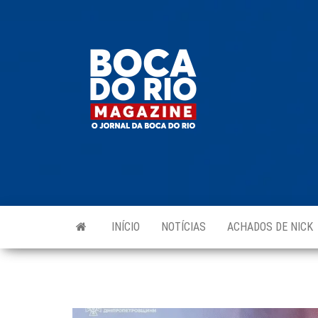
Skip
to
Boca do
O
the
jornal
Rio
da
content
Boca
Magazine
do Rio
e
região!
INÍCIO
NOTÍCIAS
ACHADOS DE NICK