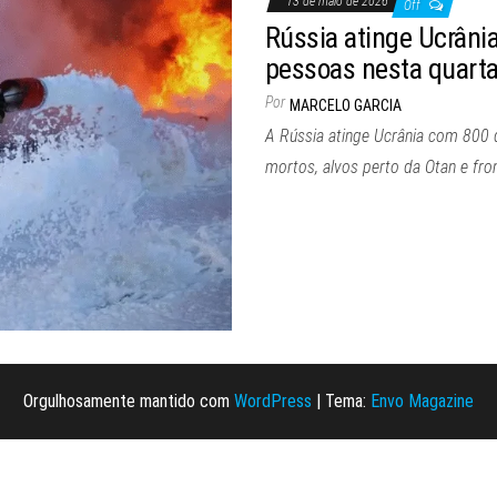
13 de maio de 2026
Off
Rússia atinge Ucrâni
pessoas nesta quart
Por
MARCELO GARCIA
A Rússia atinge Ucrânia com 800 
mortos, alvos perto da Otan e fron
Orgulhosamente mantido com
WordPress
|
Tema:
Envo Magazine