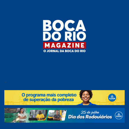
Skip
to
the
content
Boca do
O
jornal
.
Rio
da
Boca
Magazine
do Rio
e
região!